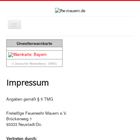
Navigation
an/aus
Home
Unwetterwarnkarte
Kalender
Einsätze
© Deutscher Wetterdienst, (DWD)
Kontakt
Impressum
Downloads
Angaben gemäß § 5 TMG
Freiwillige Feuerwehr Mauern e.V.
Brückenweg 1
93333 Neustadt/Do.
Vertreten durch: